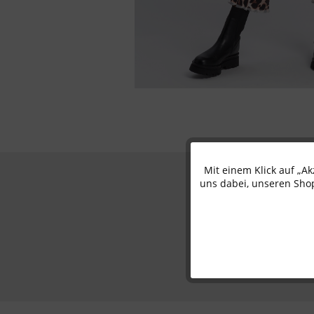
Mit einem Klick auf „A
Funktionale
uns dabei, unseren Shop
Marketing
Tracking
Personalisierung