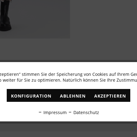
kzeptieren“ stimmen Sie der Speicherung von Cookies auf Ihrem Ge
Newsletter abonnieren & 10% - Gutschein erhalte
 weiter für Sie zu optimieren. Natürlich können Sie Ihre Zustimmu
✓
Exklusive Angebote
✓
Die aktuellsten Trends
KONFIGURATION
ABLEHNEN
AKZEPTIEREN
ABONNIEREN
Impressum
Datenschutz
Ich habe die
Datenschutzbestimmungen
zur Kenntnis genommen.