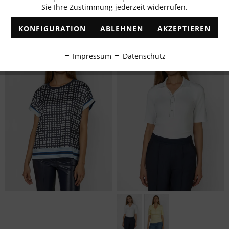
Sie Ihre Zustimmung jederzeit widerrufen.
Inaktiv
Marketing
39,95 € *
39,95 € *
79,95 € *
79,95 € *
KONFIGURATION
ABLEHNEN
AKZEPTIEREN
Inaktiv
Tracking
Impressum
Datenschutz
Inaktiv
Personalisierung
Inaktiv
Service
Größen: 36, 38, 40, 42, 44