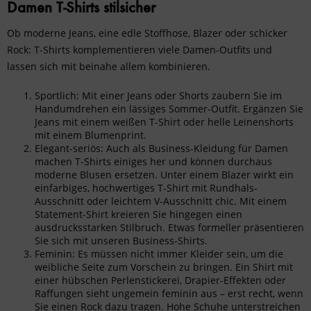
Damen T-Shirts stilsicher
Ob
moderne Jeans
, eine
edle Stoffhose
,
Blazer
oder schicker
Rock
: T-Shirts komplementieren viele Damen-Outfits und
lassen sich mit beinahe allem kombinieren.
Sportlich: Mit einer Jeans oder Shorts zaubern Sie im
Handumdrehen ein lässiges Sommer-Outfit. Ergänzen Sie
Jeans mit einem weißen T-Shirt oder helle Leinenshorts
mit einem Blumenprint.
Elegant-seriös: Auch als
Business-Kleidung für Damen
machen T-Shirts einiges her und können durchaus
moderne Blusen ersetzen. Unter einem Blazer wirkt ein
einfarbiges, hochwertiges T-Shirt mit Rundhals-
Ausschnitt oder leichtem V-Ausschnitt chic. Mit einem
Statement-Shirt kreieren Sie hingegen einen
ausdrucksstarken Stilbruch. Etwas formeller präsentieren
Sie sich mit unseren
Business-Shirts
.
Feminin: Es müssen nicht immer Kleider sein, um die
weibliche Seite zum Vorschein zu bringen. Ein Shirt mit
einer hübschen Perlenstickerei, Drapier-Effekten oder
Raffungen sieht ungemein feminin aus – erst recht, wenn
Sie einen Rock dazu tragen. Hohe Schuhe unterstreichen