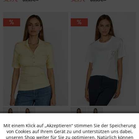
69,95 € *
69,95 € *
Größen: 36, 38
Größen: 36, 38, 42, 44, 46
Mit einem Klick auf „Akzeptieren“ stimmen Sie der Speicherung
Aktiv
Funktionale
von Cookies auf Ihrem Gerät zu und unterstützen uns dabei,
Polo Ripp Shirt
Shirt mit Tasche
unseren Shop weiter für Sie zu optimieren. Natürlich können