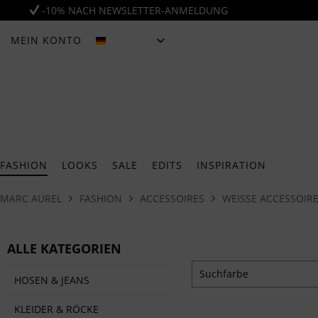
-10% NACH NEWSLETTER-ANMELDUNG
MEIN KONTO
DEUTSCH
FASHION
LOOKS
SALE
EDITS
INSPIRATION
MARC AUREL
FASHION
ACCESSOIRES
WEISSE ACCESSOIRES
ALLE KATEGORIEN
Suchfarbe
HOSEN & JEANS
beige
KLEIDER & RÖCKE