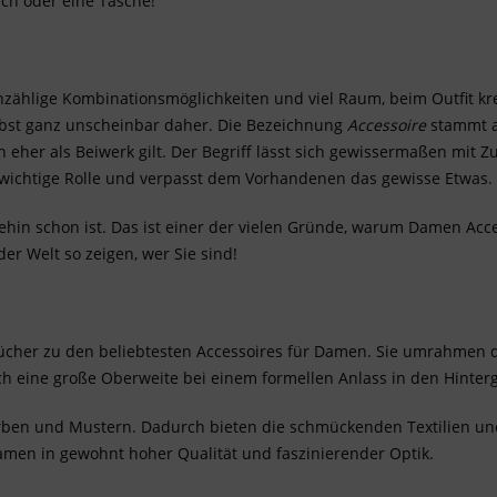
uch oder eine Tasche!
 unzählige Kombinationsmöglichkeiten und viel Raum, beim Outfit 
selbst ganz unscheinbar daher. Die Bezeichnung
Accessoire
stammt a
n eher als Beiwerk gilt. Der Begriff lässt sich gewissermaßen mit Z
e wichtige Rolle und verpasst dem Vorhandenen das gewisse Etwas.
hin schon ist. Das ist einer der vielen Gründe, warum Damen Acces
r Welt so zeigen, wer Sie sind!
cher zu den beliebtesten Accessoires für Damen. Sie umrahmen de
uch eine große Oberweite bei einem formellen Anlass in den Hinter
Farben und Mustern. Dadurch bieten die schmückenden Textilien un
amen in gewohnt hoher Qualität und faszinierender Optik.