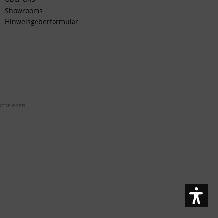
Showrooms
Hinweisgeberformular
schrieben