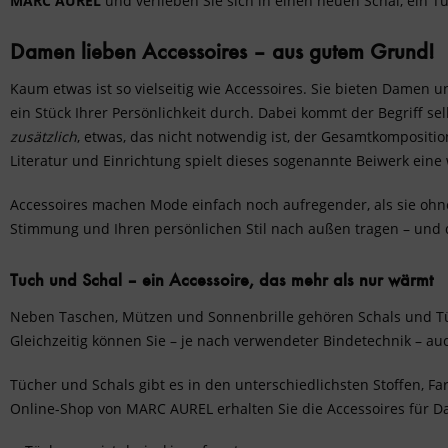
MARC AUREL
und verlieben Sie sich in einen neuen Schal, ein T
Damen lieben Accessoires – aus gutem Grund!
Kaum etwas ist so vielseitig wie Accessoires. Sie bieten Damen
ein Stück Ihrer Persönlichkeit durch. Dabei kommt der Begriff 
zusätzlich
, etwas, das nicht notwendig ist, der Gesamtkompositio
Literatur und Einrichtung spielt dieses sogenannte Beiwerk ein
Accessoires machen Mode einfach noch aufregender, als sie ohne
Stimmung und Ihren persönlichen Stil nach außen tragen – und de
Tuch und Schal – ein Accessoire, das mehr als nur wärmt
Neben Taschen, Mützen und Sonnenbrille gehören Schals und Tü
Gleichzeitig können Sie – je nach verwendeter Bindetechnik – a
Tücher und Schals gibt es in den unterschiedlichsten Stoffen, 
Online-Shop von MARC AUREL erhalten Sie die Accessoires für D