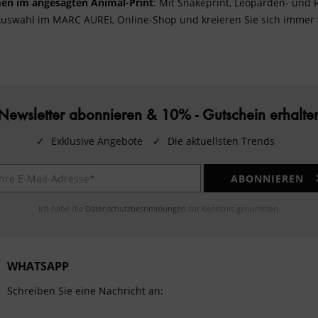
men im angesagten
Animal-Print
: Mit
Snakeprint
, Leoparden- und R
e Auswahl im MARC AUREL Online-Shop und kreieren Sie sich immer
Newsletter abonnieren & 10% - Gutschein erhalte
✓
Exklusive Angebote
✓
Die aktuellsten Trends
ABONNIEREN
Ich habe die
Datenschutzbestimmungen
zur Kenntnis genommen.
WHATSAPP
Schreiben Sie eine Nachricht an: