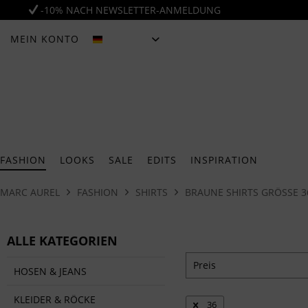
-10% NACH NEWSLETTER-ANMELDUNG
MEIN KONTO
DEUTSCH
FASHION
LOOKS
SALE
EDITS
INSPIRATION
MARC AUREL
FASHION
SHIRTS
BRAUNE SHIRTS GRÖSSE 36
ALLE KATEGORIEN
Preis
HOSEN & JEANS
KLEIDER & RÖCKE
36