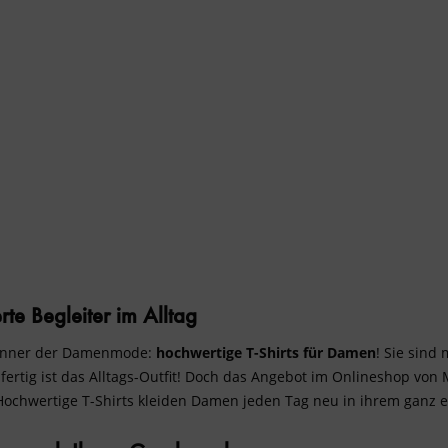
95 €
gelb
36
khaki
38
pink
40
schwarz
42
weiß
44
46
te Begleiter im Alltag
brenner der Damenmode:
hochwertige T-Shirts für Damen
! Sie sind
– fertig ist das Alltags-Outfit! Doch das Angebot im Onlineshop vo
 Hochwertige T-Shirts kleiden Damen jeden Tag neu in ihrem ganz e