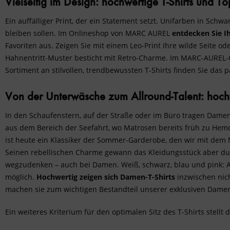
Vielseitig im Design: hochwertige T-Shirts und
Ein auffälliger Print, der ein Statement setzt. Unifarben in Schwa
bleiben sollen. Im Onlineshop von MARC AUREL
entdecken Sie Ih
Favoriten aus. Zeigen Sie mit einem Leo-Print Ihre wilde Seite
Hahnentritt-Muster besticht mit Retro-Charme. Im MARC-AUREL-On
Sortiment an stilvollen, trendbewussten T-Shirts finden Sie das 
Von der Unterwäsche zum Allround-Talent: hoch
In den Schaufenstern, auf der Straße oder im Büro tragen Dame
aus dem Bereich der Seefahrt, wo Matrosen bereits früh zu Hemde
ist heute ein Klassiker der Sommer-Garderobe, den wir mit dem
Seinen rebellischen Charme gewann das Kleidungsstück aber dur
wegzudenken – auch bei Damen. Weiß, schwarz, blau und pink: A
möglich.
Hochwertig zeigen sich Damen-T-Shirts
inzwischen nich
machen sie zum wichtigen Bestandteil unserer exklusiven Dam
Ein weiteres Kriterium für den optimalen Sitz des T-Shirts stellt 