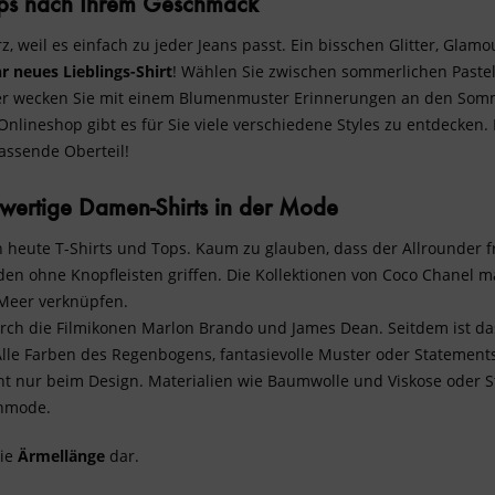
 Tops nach Ihrem Geschmack
rz, weil es einfach zu jeder Jeans passt. Ein bisschen Glitter, Glam
r neues Lieblings-Shirt
! Wählen Sie zwischen sommerlichen Pastel
 oder wecken Sie mit einem Blumenmuster Erinnerungen an den Somme
lineshop gibt es für Sie viele verschiedene Styles zu entdecken.
passende Oberteil!
wertige Damen-Shirts in der Mode
n heute T-Shirts und Tops. Kaum zu glauben, dass der Allrounder 
n ohne Knopfleisten griffen. Die Kollektionen von Coco Chanel mac
 Meer verknüpfen.
ch die Filmikonen Marlon Brando und James Dean. Seitdem ist da
lle Farben des Regenbogens, fantasievolle Muster oder Statement
t nur beim Design. Materialien wie
Baumwolle
und Viskose oder S
enmode.
die
Ärmellänge
dar.