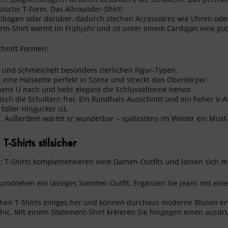
pische T-Form. Das Allrounder-Shirt!
llbogen oder darüber, dadurch stechen Accessoires wie Uhren oder
m-Shirt wärmt im Frühjahr und ist unter einem Cardigan eine gute 
chnitt-Formen:
ls und schmeichelt besonders zierlichen Figur-Typen.
t eine Halskette perfekt in Szene und streckt den Oberkörper.
bens U nach und hebt elegant die Schlüsselbeine hervor.
erisch die Schultern frei. Ein Rundhals-Ausschnitt und ein hoher V-
oller Hingucker ist.
nt. Außerdem wärmt er wunderbar – spätestens im Winter ein Must
Shirts stilsicher
k
: T-Shirts komplementieren viele Damen-Outfits und lassen sich m
dumdrehen ein lässiges Sommer-Outfit. Ergänzen Sie Jeans mit ein
en T-Shirts einiges her und können durchaus moderne Blusen erset
hic. Mit einem Statement-Shirt kreieren Sie hingegen einen ausdru