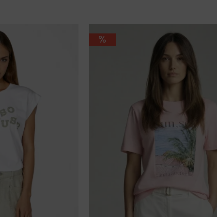
95 €
gelb
36
khaki
38
pink
40
schwarz
42
weiß
44
46