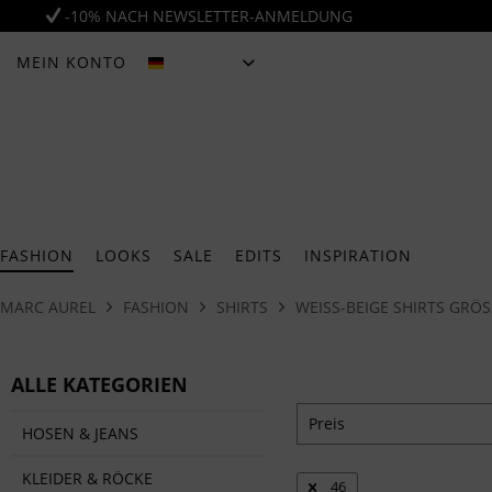
-10% NACH NEWSLETTER-ANMELDUNG
MEIN KONTO
DEUTSCH
FASHION
LOOKS
SALE
EDITS
INSPIRATION
MARC AUREL
FASHION
SHIRTS
WEISS-BEIGE SHIRTS GRÖSSE
ALLE KATEGORIEN
Preis
HOSEN & JEANS
KLEIDER & RÖCKE
46