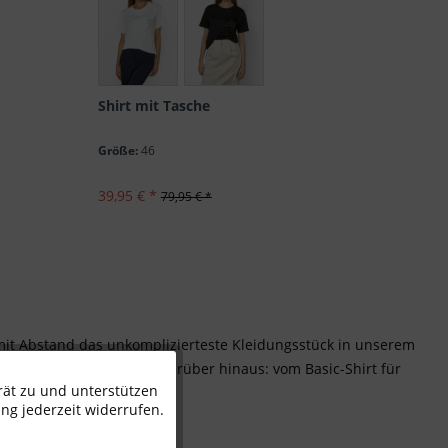
Shirt mit Tasche
Größe:
46
39,95 € *
79,95 € *
 mit Abstand das unkomplizierteste Kleidungsstück in unserem
n MARC AUREL reicht weit darüber hinaus: vom Basic-Shirt für
rät zu und unterstützen
Aktiv
igenen Style.
ng jederzeit widerrufen.