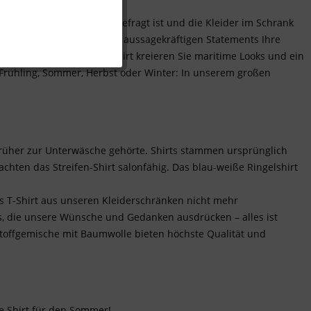
Inaktiv
our und Strass, wenn edel gefragt ist und die Kleider im Schrank
ltönen, bunten Prints und aussagekräftigen Statements Ihre
Inaktiv
r. Mit einem Streifen-Shirt kreieren Sie maritime Looks und ein
 Frühling, Sommer, Herbst oder Winter: In unserem großen
Inaktiv
Inaktiv
früher zur Unterwäsche gehörte. Shirts stammen ursprünglich
hten das Streifen-Shirt salonfähig. Das blau-weiße Ringelshirt
s T-Shirt aus unseren Kleiderschränken nicht mehr
s, die unsere Wünsche und Gedanken ausdrücken – alles ist
toffgemische mit Baumwolle bieten höchste Qualität und
e Shirt für den Sommer!