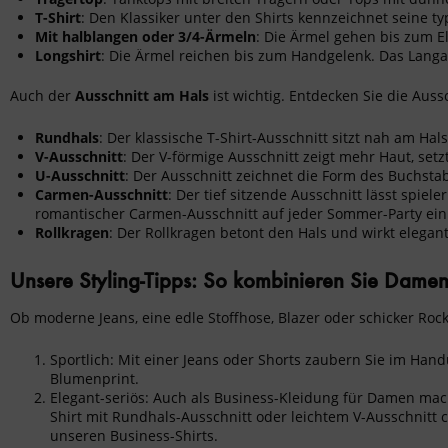
T-Shirt
: Den Klassiker unter den Shirts kennzeichnet seine ty
Mit halblangen oder 3/4-Ärmeln
: Die Ärmel gehen bis zum E
Longshirt
: Die Ärmel reichen bis zum Handgelenk. Das Langar
Auch der
Ausschnitt am Hals
ist wichtig. Entdecken Sie die Auss
Rundhals
: Der klassische T-Shirt-Ausschnitt sitzt nah am Ha
V-Ausschnitt
: Der V-förmige Ausschnitt zeigt mehr Haut, setz
U-Ausschnitt
: Der Ausschnitt zeichnet die Form des Buchsta
Carmen-Ausschnitt
: Der tief sitzende Ausschnitt lässt spiel
romantischer Carmen-Ausschnitt auf jeder Sommer-Party ein t
Rollkragen
: Der Rollkragen betont den Hals und wirkt elega
Unsere Styling-Tipps: So kombinieren Sie Damen T-
Ob
moderne Jeans
, eine
edle Stoffhose
,
Blazer
oder schicker
Roc
Sportlich: Mit einer Jeans oder Shorts zaubern Sie im Han
Blumenprint.
Elegant-seriös: Auch als
Business-Kleidung für Damen
mach
Shirt mit Rundhals-Ausschnitt oder leichtem V-Ausschnitt c
unseren
Business-Shirts
.