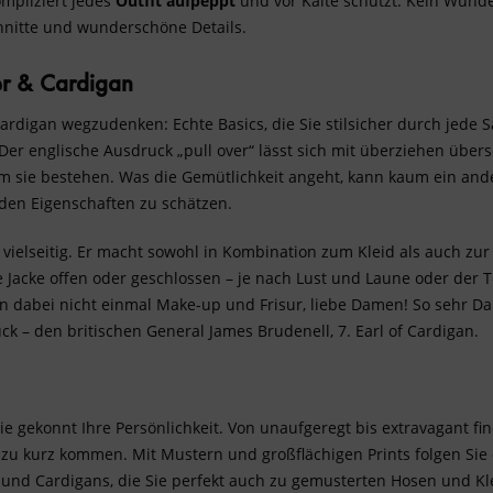
mpliziert jedes
Outfit aufpeppt
und vor Kälte schützt. Kein Wun
nitte und wunderschöne Details.
er & Cardigan
ardigan wegzudenken: Echte Basics, die Sie stilsicher durch jede S
: Der englische Ausdruck „pull over“ lässt sich mit überziehen übe
 dem sie bestehen. Was die Gemütlichkeit angeht, kann kaum ein an
nden Eigenschaften zu schätzen.
 vielseitig. Er macht sowohl in Kombination zum
Kleid
als auch zur
die Jacke offen oder geschlossen – je nach Lust und Laune oder de
en dabei nicht einmal Make-up und Frisur, liebe Damen! So sehr D
k – den britischen General James Brudenell, 7. Earl of Cardigan.
e gekonnt Ihre Persönlichkeit. Von unaufgeregt bis extravagant f
zu kurz kommen. Mit Mustern und großflächigen Prints folgen Si
er und Cardigans, die Sie perfekt auch zu gemusterten Hosen und K