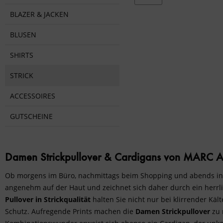
von
49,95 €
bis
74,
BLAZER & JACKEN
BLUSEN
SHIRTS
STRICK
ACCESSOIRES
GUTSCHEINE
Damen Strickpullover & Cardigans von MARC 
Ob morgens im Büro, nachmittags beim Shopping und abends in ei
angenehm auf der Haut und zeichnet sich daher durch ein herrli
Pullover in Strickqualität
halten Sie nicht nur bei klirrender Kä
Schutz. Aufregende Prints machen die
Damen Strickpullover
zu 