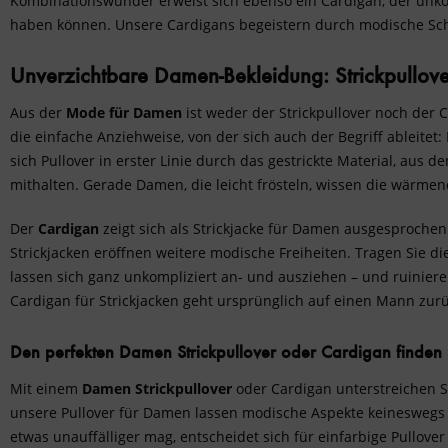
Kombinationswunder erweist sich ebenso ein Cardigan, der unko
haben können. Unsere Cardigans begeistern durch modische Sch
Unverzichtbare Damen-Bekleidung: Strickpullov
Aus der
Mode
für Damen
ist weder der Strickpullover noch der C
die einfache Anziehweise, von der sich auch der Begriff ableitet
sich Pullover in erster Linie durch das gestrickte Material, aus
mithalten. Gerade Damen, die leicht frösteln, wissen die wärme
Der
Cardigan
zeigt sich als Strickjacke für Damen ausgesprochen
Strickjacken eröffnen weitere modische Freiheiten. Tragen Sie 
lassen sich ganz unkompliziert an- und ausziehen – und ruinier
Cardigan für Strickjacken geht ursprünglich auf einen Mann zurüc
Den perfekten Damen Strickpullover oder Cardigan finden
Mit einem
Damen Strickpullover
oder Cardigan unterstreichen Si
unsere Pullover für Damen lassen modische Aspekte keineswegs 
etwas unauffälliger mag, entscheidet sich für einfarbige Pullov