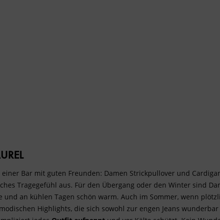
95 €
braun
36
grün
38
pink
40
schwarz
42
taupe
44
weiß
46
AUREL
ner Bar mit guten Freunden: Damen Strickpullover und Cardigans 
ches Tragegefühl aus. Für den Übergang oder den Winter sind Dam
lte und an kühlen Tagen schön warm. Auch im Sommer, wenn plötzli
modischen Highlights, die sich sowohl zur engen Jeans wunderbar 