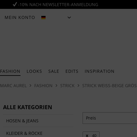
-10% NACH NEWSLETTER-ANMELDUNG
MEIN KONTO
DEUTSCH
FASHION
LOOKS
SALE
EDITS
INSPIRATION
MARC AUREL
FASHION
STRICK
STRICK WEISS-BEIGE GRÖSSE
ALLE KATEGORIEN
Preis
HOSEN & JEANS
KLEIDER & RÖCKE
40