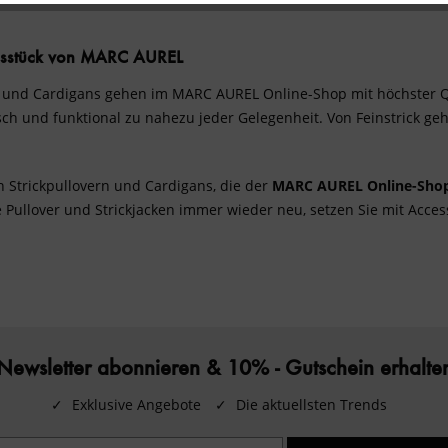
ingsstück von MARC AUREL
und Cardigans gehen im MARC AUREL Online-Shop mit höchster Qual
h und funktional zu nahezu jeder Gelegenheit. Von Feinstrick ge
n Strickpullovern und Cardigans, die der
MARC AUREL Online-Sho
ie Pullover und Strickjacken immer wieder neu, setzen Sie mit
Acces
Newsletter abonnieren & 10% - Gutschein erhalte
✓
Exklusive Angebote
✓
Die aktuellsten Trends