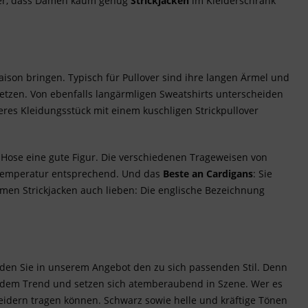
der, dass Damen kaum genug
Strickjacken
im Kleiderschrank
aison bringen. Typisch für Pullover sind ihre langen Ärmel und
rsetzen. Von ebenfalls langärmligen Sweatshirts unterscheiden
deres Kleidungsstück mit einem kuschligen Strickpullover
 Hose eine gute Figur. Die verschiedenen Trageweisen von
r Temperatur entsprechend. Und das
Beste an Cardigans
: Sie
amen Strickjacken auch lieben: Die englische Bezeichnung
inden Sie in unserem Angebot den zu sich passenden Stil. Denn
e dem Trend und setzen sich atemberaubend in Szene. Wer es
leidern tragen können. Schwarz sowie helle und kräftige Tönen