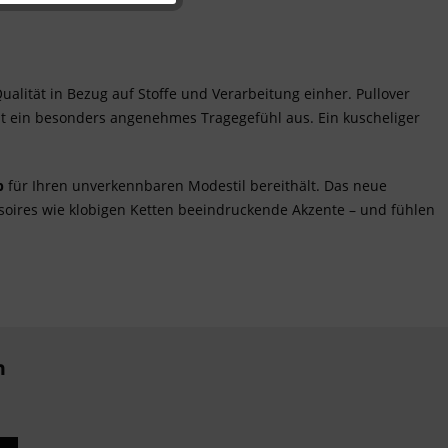
Inaktiv
ität in Bezug auf Stoffe und Verarbeitung einher. Pullover
Inaktiv
ht ein besonders angenehmes Tragegefühl aus. Ein kuscheliger
p
für Ihren unverkennbaren Modestil bereithält. Das neue
soires
wie klobigen Ketten beeindruckende Akzente – und fühlen
n