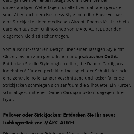
Cardigan den perfekten Alltagslook, mit dem Sie bei
unbeständigen Wetterlagen für alle Eventualitäten gerüstet
sind. Aber auch dem
Business-Style
mit edler
Bluse
verpasst
eine Strickjacke einen modischen Akzent. Ebenso lässt sich ein
Cardigan aus dem Online-Shop von MARC AUREL über dem
eleganten Kleid stilsicher tragen.
Vom ausdrucksstarken Design, über einen lässigen Style mit
Glitzer, bis hin zum gemütlichen und
praktischen Outfit
:
Entdecken Sie die Stylemöglichkeiten, die Damen Cardigans
innehaben! Für den perfekten Look spielt der Schnitt der Jacke
eine zentrale Rolle: Länger geschnittene und locker fallende
Strickjacken schmiegen sich sanft um die Silhouette. Ein kurzer,
schmal geschnittener Damen Cardigan betont dagegen Ihre
Figur.
Pullover oder Strickjacken: Entdecken Sie Ihr neues
Lieblingsstück von MARC AUREL
Die wunderschönen Prints und Muster der Damen