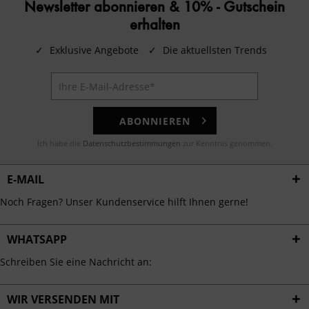
Newsletter abonnieren & 10% - Gutschein
erhalten
✓
Exklusive Angebote
✓
Die aktuellsten Trends
ABONNIEREN
Ich habe die
Datenschutzbestimmungen
zur Kenntnis genommen.
E-MAIL
Noch Fragen? Unser Kundenservice hilft Ihnen gerne!
WHATSAPP
Schreiben Sie eine Nachricht an:
WIR VERSENDEN MIT