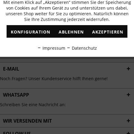
Mit einem Klick auf „Akzeptieren“ stimmen Sie der Speicherung
Aktiv
erhalten
Funktionale
von Cookies auf Ihrem Gerät zu und unterstützen uns dabei,
✓
Exklusive Angebote
✓
Die aktuellsten Trends
unseren Shop weiter für Sie zu optimieren. Natürlich können
Sie Ihre Zustimmung jederzeit widerrufen.
Inaktiv
Marketing
KONFIGURATION
ABLEHNEN
AKZEPTIEREN
Inaktiv
Tracking
ABONNIEREN
Impressum
Datenschutz
Ich habe die
Datenschutzbestimmungen
zur Kenntnis genommen.
Inaktiv
Personalisierung
E-MAIL
Inaktiv
Service
Noch Fragen? Unser Kundenservice hilft Ihnen gerne!
WHATSAPP
Schreiben Sie eine Nachricht an:
WIR VERSENDEN MIT
FOLLOW US