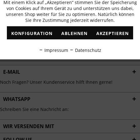
Mit einem Klick auf „Akzeptieren“ stimmen Sie der Speicherung
Aktiv
erhalten
Funktionale
von Cookies auf Ihrem Gerät zu und unterstützen uns dabei,
✓
Exklusive Angebote
✓
Die aktuellsten Trends
unseren Shop weiter für Sie zu optimieren. Natürlich können
Sie Ihre Zustimmung jederzeit widerrufen.
Inaktiv
Marketing
KONFIGURATION
ABLEHNEN
AKZEPTIEREN
Inaktiv
Tracking
ABONNIEREN
Impressum
Datenschutz
Ich habe die
Datenschutzbestimmungen
zur Kenntnis genommen.
Inaktiv
Personalisierung
E-MAIL
Inaktiv
Service
Noch Fragen? Unser Kundenservice hilft Ihnen gerne!
WHATSAPP
Schreiben Sie eine Nachricht an:
WIR VERSENDEN MIT
FOLLOW US