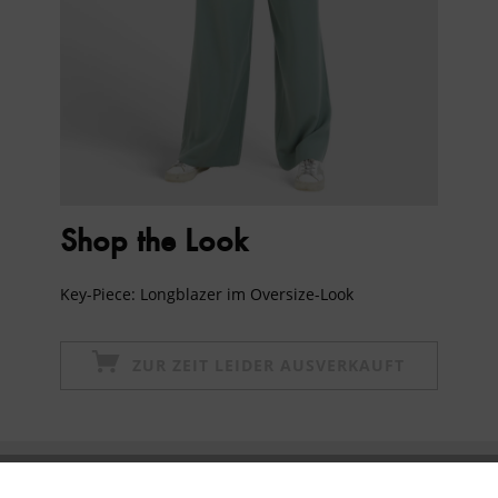
Shop the Look
Key-Piece: Longblazer im Oversize-Look
ZUR ZEIT LEIDER AUSVERKAUFT
Newsletter abonnieren & 10% - Gutschein