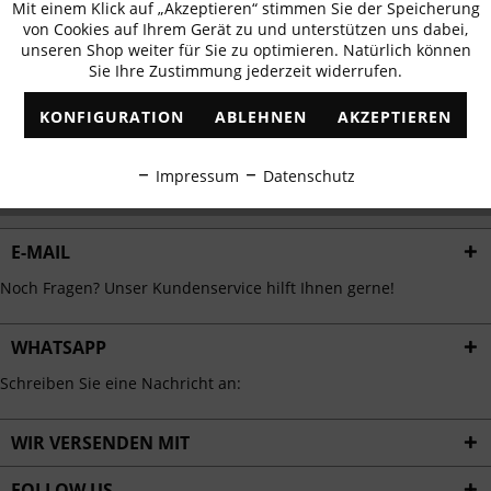
Mit einem Klick auf „Akzeptieren“ stimmen Sie der Speicherung
Aktiv
erhalten
Funktionale
von Cookies auf Ihrem Gerät zu und unterstützen uns dabei,
✓
Exklusive Angebote
✓
Die aktuellsten Trends
unseren Shop weiter für Sie zu optimieren. Natürlich können
Sie Ihre Zustimmung jederzeit widerrufen.
Inaktiv
Marketing
KONFIGURATION
ABLEHNEN
AKZEPTIEREN
Inaktiv
Tracking
ABONNIEREN
Impressum
Datenschutz
Ich habe die
Datenschutzbestimmungen
zur Kenntnis genommen.
Inaktiv
Personalisierung
E-MAIL
Inaktiv
Service
Noch Fragen? Unser Kundenservice hilft Ihnen gerne!
WHATSAPP
Schreiben Sie eine Nachricht an:
WIR VERSENDEN MIT
FOLLOW US