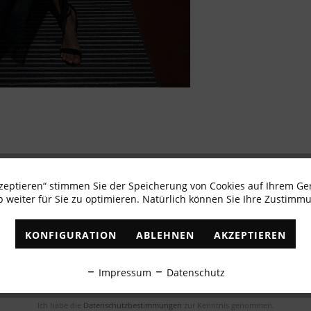
kzeptieren“ stimmen Sie der Speicherung von Cookies auf Ihrem Ge
 weiter für Sie zu optimieren. Natürlich können Sie Ihre Zustimmu
Newsletter abonnieren & 10% - Gutschein erhalte
KONFIGURATION
ABLEHNEN
AKZEPTIEREN
✓
Exklusive Angebote
✓
Die aktuellsten Trends
Impressum
Datenschutz
ABONNIEREN
Ich habe die
Datenschutzbestimmungen
zur Kenntnis genommen.