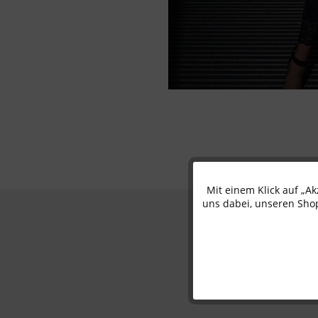
Mit einem Klick auf „A
Funktionale
uns dabei, unseren Shop
Marketing
Tracking