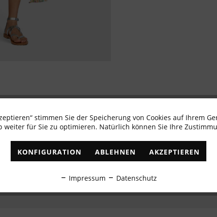
kzeptieren“ stimmen Sie der Speicherung von Cookies auf Ihrem Ge
Newsletter abonnieren & 10% - Gutschein erhalte
 weiter für Sie zu optimieren. Natürlich können Sie Ihre Zustimmu
✓
Exklusive Angebote
✓
Die aktuellsten Trends
KONFIGURATION
ABLEHNEN
AKZEPTIEREN
ABONNIEREN
Impressum
Datenschutz
Ich habe die
Datenschutzbestimmungen
zur Kenntnis genommen.