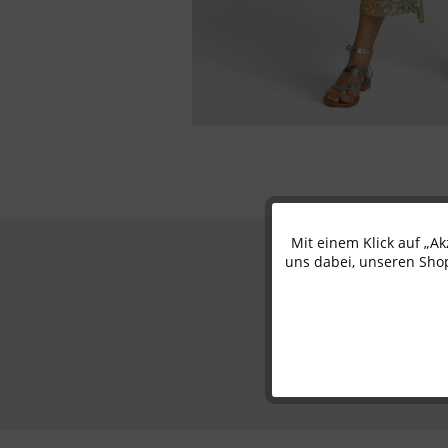
Mit einem Klick auf „A
Funktionale
uns dabei, unseren Shop
Marketing
Tracking
Personalisierung