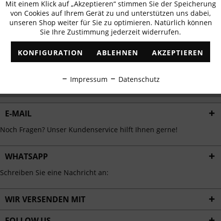
Mit einem Klick auf „Akzeptieren“ stimmen Sie der Speicherung
Aktiv
erhalten
Funktionale
von Cookies auf Ihrem Gerät zu und unterstützen uns dabei,
✓
Exklusive Angebote
✓
Die aktuellsten Trends
unseren Shop weiter für Sie zu optimieren. Natürlich können
Sie Ihre Zustimmung jederzeit widerrufen.
Inaktiv
Marketing
KONFIGURATION
ABLEHNEN
AKZEPTIEREN
Inaktiv
Tracking
ABONNIEREN
Impressum
Datenschutz
Ich habe die
Datenschutzbestimmungen
zur Kenntnis genommen.
Inaktiv
Personalisierung
E-MAIL
Inaktiv
Service
Noch Fragen? Unser Kundenservice hilft Ihnen gerne!
WHATSAPP
Schreiben Sie eine Nachricht an:
WIR VERSENDEN MIT
FOLLOW US