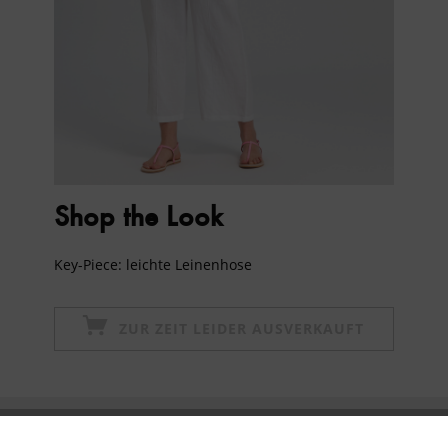
Shop the Look
Key-Piece: leichte Leinenhose
ZUR ZEIT LEIDER AUSVERKAUFT
Newsletter abonnieren & 10% - Gutschein