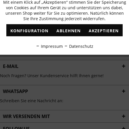
Mit einem Klick auf „Akzeptieren“ stimmen Sie der Speicherung
Aktiv
erhalten
Funktionale
von Cookies auf Ihrem Gerät zu und unterstützen uns dabei,
✓
Exklusive Angebote
✓
Die aktuellsten Trends
unseren Shop weiter für Sie zu optimieren. Natürlich können
Sie Ihre Zustimmung jederzeit widerrufen.
Inaktiv
Marketing
KONFIGURATION
ABLEHNEN
AKZEPTIEREN
Inaktiv
Tracking
ABONNIEREN
Impressum
Datenschutz
Ich habe die
Datenschutzbestimmungen
zur Kenntnis genommen.
Inaktiv
Personalisierung
E-MAIL
Inaktiv
Service
Noch Fragen? Unser Kundenservice hilft Ihnen gerne!
WHATSAPP
Schreiben Sie eine Nachricht an:
WIR VERSENDEN MIT
FOLLOW US