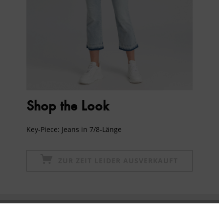
Shop the Look
Key-Piece: Jeans in 7/8-Länge
ZUR ZEIT LEIDER AUSVERKAUFT
Newsletter abonnieren & 10% - Gutschein