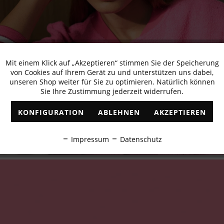
Mit einem Klick auf „Akzeptieren“ stimmen Sie der Speicherung
Aktiv
Funktionale
von Cookies auf Ihrem Gerät zu und unterstützen uns dabei,
unseren Shop weiter für Sie zu optimieren. Natürlich können
Sie Ihre Zustimmung jederzeit widerrufen.
Inaktiv
Marketing
KONFIGURATION
ABLEHNEN
AKZEPTIEREN
Inaktiv
Tracking
Impressum
Datenschutz
Inaktiv
Personalisierung
Inaktiv
Service