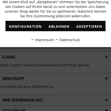
Mit einem Klick auf „Akzeptieren“ stimmen Sie der Speicherung
Aktiv
erhalten
Funktionale
von Cookies auf Ihrem Gerät zu und unterstützen uns dabei,
✓
Exklusive Angebote
✓
Die aktuellsten Trends
unseren Shop weiter für Sie zu optimieren. Natürlich können
Sie Ihre Zustimmung jederzeit widerrufen.
Inaktiv
Marketing
KONFIGURATION
ABLEHNEN
AKZEPTIEREN
Inaktiv
Tracking
ABONNIEREN
Impressum
Datenschutz
Ich habe die
Datenschutzbestimmungen
zur Kenntnis genommen.
Inaktiv
Personalisierung
E-MAIL
Inaktiv
Service
Noch Fragen? Unser Kundenservice hilft Ihnen gerne!
WHATSAPP
Schreiben Sie eine Nachricht an:
WIR VERSENDEN MIT
FOLLOW US