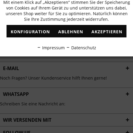
Mit einem Klick auf „Akzeptieren“ stimmen Sie der Speicherung
Aktiv
erhalten
Funktionale
von Cookies auf Ihrem Gerät zu und unterstützen uns dabei,
✓
Exklusive Angebote
✓
Die aktuellsten Trends
unseren Shop weiter für Sie zu optimieren. Natürlich können
Sie Ihre Zustimmung jederzeit widerrufen.
Inaktiv
Marketing
KONFIGURATION
ABLEHNEN
AKZEPTIEREN
Inaktiv
Tracking
ABONNIEREN
Impressum
Datenschutz
Ich habe die
Datenschutzbestimmungen
zur Kenntnis genommen.
Inaktiv
Personalisierung
E-MAIL
Inaktiv
Service
Noch Fragen? Unser Kundenservice hilft Ihnen gerne!
WHATSAPP
Schreiben Sie eine Nachricht an:
WIR VERSENDEN MIT
FOLLOW US