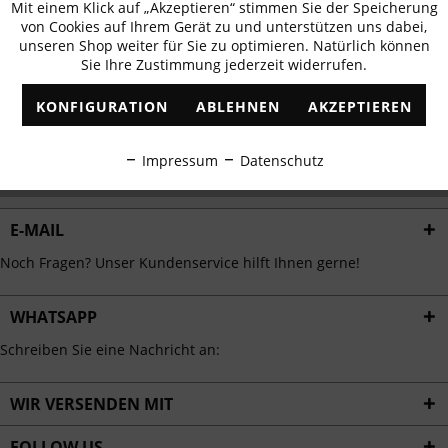
Mit einem Klick auf „Akzeptieren“ stimmen Sie der Speicherung
Aktiv
erhalten
Funktionale
von Cookies auf Ihrem Gerät zu und unterstützen uns dabei,
✓
Exklusive Angebote
✓
Die aktuellsten Trends
unseren Shop weiter für Sie zu optimieren. Natürlich können
Sie Ihre Zustimmung jederzeit widerrufen.
Inaktiv
Marketing
KONFIGURATION
ABLEHNEN
AKZEPTIEREN
Inaktiv
Tracking
ABONNIEREN
Impressum
Datenschutz
Ich habe die
Datenschutzbestimmungen
zur Kenntnis genommen.
Inaktiv
Personalisierung
E-MAIL
Inaktiv
Service
Noch Fragen? Unser Kundenservice hilft Ihnen gerne!
WHATSAPP
Schreiben Sie eine Nachricht an:
WIR VERSENDEN MIT
FOLLOW US