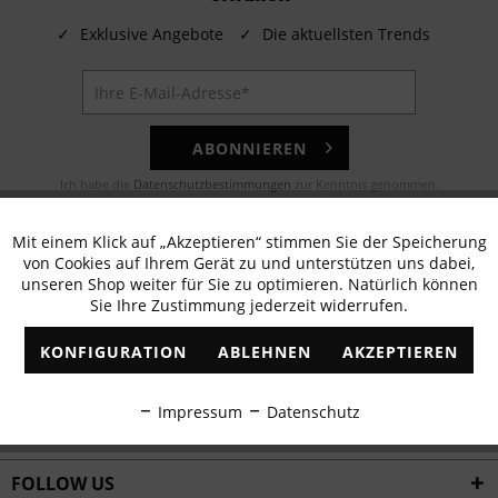
✓
Exklusive Angebote
✓
Die aktuellsten Trends
ABONNIEREN
Ich habe die
Datenschutzbestimmungen
zur Kenntnis genommen.
E-MAIL
Mit einem Klick auf „Akzeptieren“ stimmen Sie der Speicherung
Aktiv
Funktionale
von Cookies auf Ihrem Gerät zu und unterstützen uns dabei,
Noch Fragen? Unser Kundenservice hilft Ihnen gerne!
unseren Shop weiter für Sie zu optimieren. Natürlich können
Sie Ihre Zustimmung jederzeit widerrufen.
Inaktiv
Marketing
WHATSAPP
KONFIGURATION
ABLEHNEN
AKZEPTIEREN
Schreiben Sie eine Nachricht an:
Inaktiv
Tracking
Impressum
Datenschutz
WIR VERSENDEN MIT
Inaktiv
Personalisierung
FOLLOW US