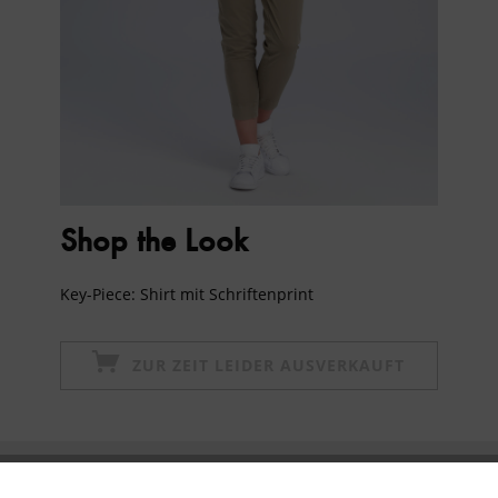
Shop the Look
Key-Piece: Shirt mit Schriftenprint
ZUR ZEIT LEIDER AUSVERKAUFT
Newsletter abonnieren & 10% - Gutschein