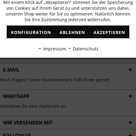
Mit einem Klick auf „Akzeptieren“ stimmen Sie der Speicherung
Aktiv
erhalten
Funktionale
von Cookies auf Ihrem Gerät zu und unterstützen uns dabei,
✓
Exklusive Angebote
✓
Die aktuellsten Trends
unseren Shop weiter für Sie zu optimieren. Natürlich können
Sie Ihre Zustimmung jederzeit widerrufen.
Inaktiv
Marketing
KONFIGURATION
ABLEHNEN
AKZEPTIEREN
Inaktiv
Tracking
ABONNIEREN
Impressum
Datenschutz
Ich habe die
Datenschutzbestimmungen
zur Kenntnis genommen.
Inaktiv
Personalisierung
E-MAIL
Inaktiv
Service
Noch Fragen? Unser Kundenservice hilft Ihnen gerne!
WHATSAPP
Schreiben Sie eine Nachricht an:
WIR VERSENDEN MIT
FOLLOW US