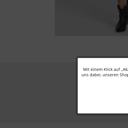
Mit einem Klick auf „A
Funktionale
uns dabei, unseren Shop
Marketing
Tracking
Personalisierung