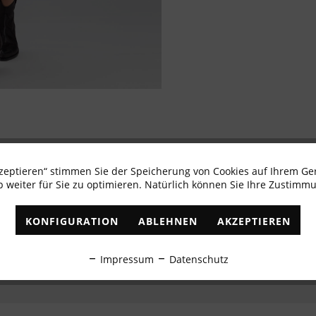
kzeptieren“ stimmen Sie der Speicherung von Cookies auf Ihrem Ge
Newsletter abonnieren & 10% - Gutschein erhalte
 weiter für Sie zu optimieren. Natürlich können Sie Ihre Zustimmu
✓
Exklusive Angebote
✓
Die aktuellsten Trends
KONFIGURATION
ABLEHNEN
AKZEPTIEREN
ABONNIEREN
Impressum
Datenschutz
Ich habe die
Datenschutzbestimmungen
zur Kenntnis genommen.