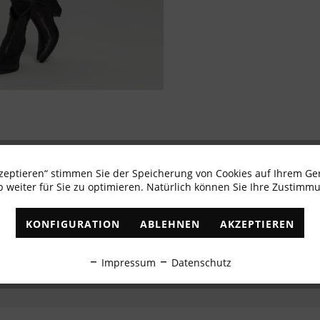
kzeptieren“ stimmen Sie der Speicherung von Cookies auf Ihrem Ge
Newsletter abonnieren & 10% - Gutschein erhalte
 weiter für Sie zu optimieren. Natürlich können Sie Ihre Zustimmu
✓
Exklusive Angebote
✓
Die aktuellsten Trends
KONFIGURATION
ABLEHNEN
AKZEPTIEREN
ABONNIEREN
Impressum
Datenschutz
Ich habe die
Datenschutzbestimmungen
zur Kenntnis genommen.