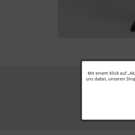
Mit einem Klick auf „A
Funktionale
uns dabei, unseren Shop
Marketing
Tracking
Personalisierung