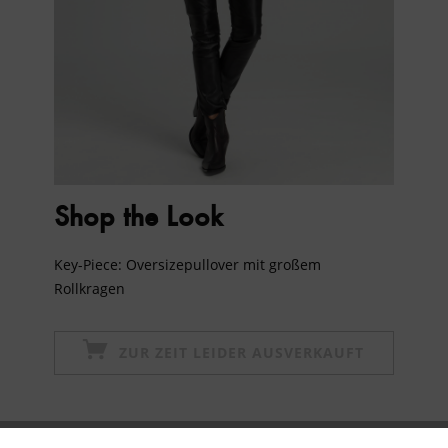
Shop the Look
Key-Piece: Oversizepullover mit großem
Rollkragen
ZUR ZEIT LEIDER AUSVERKAUFT