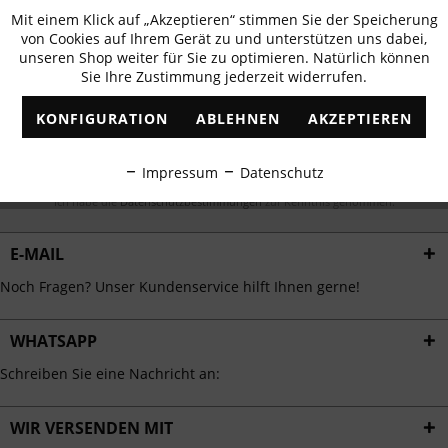
Newsletter abonnieren & 10% - Gutschein
Mit einem Klick auf „Akzeptieren“ stimmen Sie der Speicherung
Aktiv
Funktionale
erhalten
von Cookies auf Ihrem Gerät zu und unterstützen uns dabei,
unseren Shop weiter für Sie zu optimieren. Natürlich können
✓
Exklusive Angebote
✓
Die aktuellsten Trends
Sie Ihre Zustimmung jederzeit widerrufen.
Inaktiv
Marketing
KONFIGURATION
ABLEHNEN
AKZEPTIEREN
Inaktiv
Tracking
ABONNIEREN
Impressum
Datenschutz
Inaktiv
Ich habe die
Datenschutzbestimmungen
zur Kenntnis genommen.
Personalisierung
E-MAIL
Inaktiv
Service
Noch Fragen? Unser Kundenservice hilft Ihnen gerne!
WHATSAPP
Schreiben Sie eine Nachricht an:
WIR VERSENDEN MIT