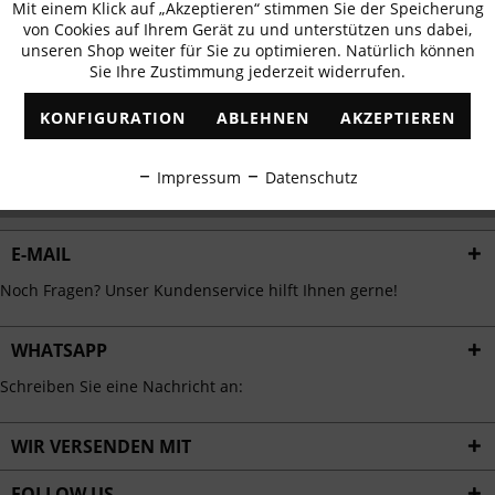
Mit einem Klick auf „Akzeptieren“ stimmen Sie der Speicherung
Aktiv
erhalten
Funktionale
von Cookies auf Ihrem Gerät zu und unterstützen uns dabei,
✓
Exklusive Angebote
✓
Die aktuellsten Trends
unseren Shop weiter für Sie zu optimieren. Natürlich können
Sie Ihre Zustimmung jederzeit widerrufen.
Inaktiv
Marketing
KONFIGURATION
ABLEHNEN
AKZEPTIEREN
Inaktiv
Tracking
ABONNIEREN
Impressum
Datenschutz
Ich habe die
Datenschutzbestimmungen
zur Kenntnis genommen.
Inaktiv
Personalisierung
E-MAIL
Inaktiv
Service
Noch Fragen? Unser Kundenservice hilft Ihnen gerne!
WHATSAPP
Schreiben Sie eine Nachricht an:
WIR VERSENDEN MIT
FOLLOW US