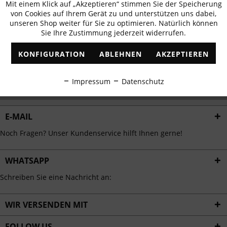
Mit einem Klick auf „Akzeptieren“ stimmen Sie der Speicherung
Aktiv
erhalten
Funktionale
von Cookies auf Ihrem Gerät zu und unterstützen uns dabei,
✓
Exklusive Angebote
✓
Die aktuellsten Trends
unseren Shop weiter für Sie zu optimieren. Natürlich können
Sie Ihre Zustimmung jederzeit widerrufen.
Inaktiv
Marketing
KONFIGURATION
ABLEHNEN
AKZEPTIEREN
Inaktiv
Tracking
ABONNIEREN
Impressum
Datenschutz
Ich habe die
Datenschutzbestimmungen
zur Kenntnis genommen.
Inaktiv
Personalisierung
E-MAIL
Inaktiv
Service
Noch Fragen? Unser Kundenservice hilft Ihnen gerne!
WHATSAPP
Schreiben Sie eine Nachricht an:
WIR VERSENDEN MIT
FOLLOW US