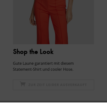
Shop the Look
Gute Laune garantiert mit diesem
Statement-Shirt und cooler Hose.
ZUR ZEIT LEIDER AUSVERKAUFT