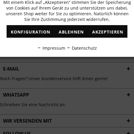
Mit einem Klick auf „Akzeptieren“ stimmen Sie der Speicherung
Aktiv
erhalten
Funktionale
von Cookies auf Ihrem Gerät zu und unterstützen uns dabei,
✓
Exklusive Angebote
✓
Die aktuellsten Trends
unseren Shop weiter für Sie zu optimieren. Natürlich können
Sie Ihre Zustimmung jederzeit widerrufen.
Inaktiv
Marketing
KONFIGURATION
ABLEHNEN
AKZEPTIEREN
Inaktiv
Tracking
ABONNIEREN
Impressum
Datenschutz
Ich habe die
Datenschutzbestimmungen
zur Kenntnis genommen.
Inaktiv
Personalisierung
E-MAIL
Inaktiv
Service
Noch Fragen? Unser Kundenservice hilft Ihnen gerne!
WHATSAPP
Schreiben Sie eine Nachricht an:
WIR VERSENDEN MIT
FOLLOW US