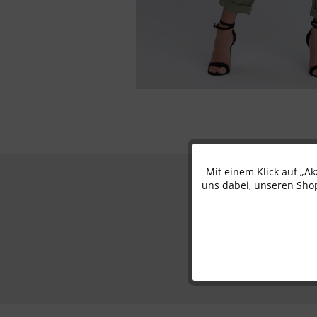
Mit einem Klick auf „A
Funktionale
uns dabei, unseren Shop
Marketing
Tracking
Personalisierung