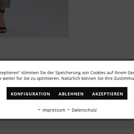
kzeptieren“ stimmen Sie der Speicherung von Cookies auf Ihrem Ge
Newsletter abonnieren & 10% - Gutschein erhalte
 weiter für Sie zu optimieren. Natürlich können Sie Ihre Zustimmu
✓
Exklusive Angebote
✓
Die aktuellsten Trends
KONFIGURATION
ABLEHNEN
AKZEPTIEREN
ABONNIEREN
Impressum
Datenschutz
Ich habe die
Datenschutzbestimmungen
zur Kenntnis genommen.