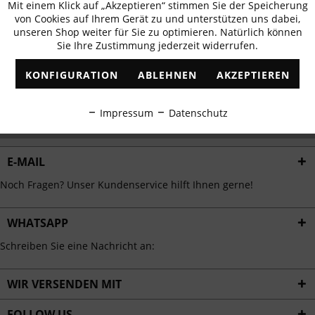
Mit einem Klick auf „Akzeptieren“ stimmen Sie der Speicherung
Aktiv
erhalten
Funktionale
von Cookies auf Ihrem Gerät zu und unterstützen uns dabei,
✓
Exklusive Angebote
✓
Die aktuellsten Trends
unseren Shop weiter für Sie zu optimieren. Natürlich können
Sie Ihre Zustimmung jederzeit widerrufen.
Inaktiv
Marketing
KONFIGURATION
ABLEHNEN
AKZEPTIEREN
Inaktiv
Tracking
ABONNIEREN
Impressum
Datenschutz
Ich habe die
Datenschutzbestimmungen
zur Kenntnis genommen.
Inaktiv
Personalisierung
E-MAIL
Inaktiv
Service
Noch Fragen? Unser Kundenservice hilft Ihnen gerne!
WHATSAPP
Schreiben Sie eine Nachricht an:
WIR VERSENDEN MIT
FOLLOW US