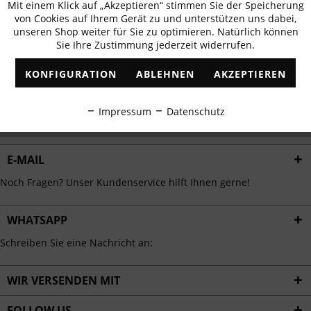
Mit einem Klick auf „Akzeptieren“ stimmen Sie der Speicherung
Aktiv
erhalten
Funktionale
von Cookies auf Ihrem Gerät zu und unterstützen uns dabei,
✓
Exklusive Angebote
✓
Die aktuellsten Trends
unseren Shop weiter für Sie zu optimieren. Natürlich können
Sie Ihre Zustimmung jederzeit widerrufen.
Inaktiv
Marketing
KONFIGURATION
ABLEHNEN
AKZEPTIEREN
Inaktiv
Tracking
ABONNIEREN
Impressum
Datenschutz
Ich habe die
Datenschutzbestimmungen
zur Kenntnis genommen.
Inaktiv
Personalisierung
E-MAIL
Inaktiv
Service
Noch Fragen? Unser Kundenservice hilft Ihnen gerne!
WHATSAPP
Schreiben Sie eine Nachricht an:
WIR VERSENDEN MIT
FOLLOW US