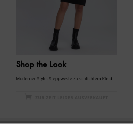
Shop the Look
Moderner Style: Steppweste zu schlichtem Kleid
ZUR ZEIT LEIDER AUSVERKAUFT
Newsletter abonnieren & 10% - Gutschein