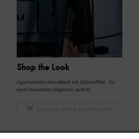
Shop the Look
Figurbetontes Abendkleid mit Glitzereffekt - für
einen besonders eleganten Auftritt
ZUR ZEIT LEIDER AUSVERKAUFT