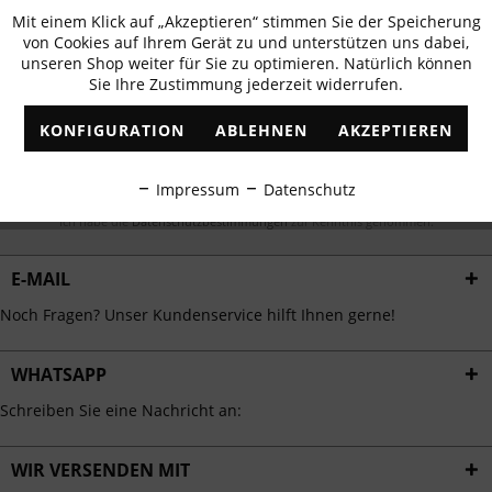
Newsletter abonnieren & 10% - Gutschein
Mit einem Klick auf „Akzeptieren“ stimmen Sie der Speicherung
Aktiv
Funktionale
erhalten
von Cookies auf Ihrem Gerät zu und unterstützen uns dabei,
unseren Shop weiter für Sie zu optimieren. Natürlich können
✓
Exklusive Angebote
✓
Die aktuellsten Trends
Sie Ihre Zustimmung jederzeit widerrufen.
Inaktiv
Marketing
KONFIGURATION
ABLEHNEN
AKZEPTIEREN
Inaktiv
Tracking
ABONNIEREN
Impressum
Datenschutz
Inaktiv
Ich habe die
Datenschutzbestimmungen
zur Kenntnis genommen.
Personalisierung
E-MAIL
Inaktiv
Service
Noch Fragen? Unser Kundenservice hilft Ihnen gerne!
WHATSAPP
Schreiben Sie eine Nachricht an:
WIR VERSENDEN MIT