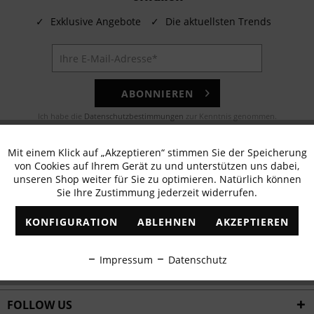
✓
Exklusive Angebote
✓
Die aktuellsten Trends
ABONNIEREN
Ich habe die
Datenschutzbestimmungen
zur Kenntnis genommen.
E-MAIL
Mit einem Klick auf „Akzeptieren“ stimmen Sie der Speicherung
Aktiv
Funktionale
von Cookies auf Ihrem Gerät zu und unterstützen uns dabei,
Noch Fragen? Unser Kundenservice hilft Ihnen gerne!
unseren Shop weiter für Sie zu optimieren. Natürlich können
Sie Ihre Zustimmung jederzeit widerrufen.
Inaktiv
Marketing
WHATSAPP
KONFIGURATION
ABLEHNEN
AKZEPTIEREN
Schreiben Sie eine Nachricht an:
Inaktiv
Tracking
Impressum
Datenschutz
WIR VERSENDEN MIT
Inaktiv
Personalisierung
FOLLOW US