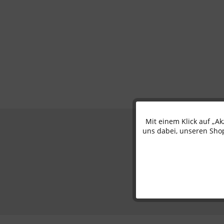
Mit einem Klick auf „A
Funktionale
uns dabei, unseren Shop
Marketing
Tracking
Personalisierung