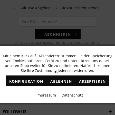
✓
Exklusive Angebote
✓
Die aktuellsten Trends
ABONNIEREN
Ich habe die
Datenschutzbestimmungen
zur Kenntnis genommen.
E-MAIL
Mit einem Klick auf „Akzeptieren“ stimmen Sie der Speicherung
Aktiv
Funktionale
von Cookies auf Ihrem Gerät zu und unterstützen uns dabei,
Noch Fragen? Unser Kundenservice hilft Ihnen gerne!
unseren Shop weiter für Sie zu optimieren. Natürlich können
Sie Ihre Zustimmung jederzeit widerrufen.
Inaktiv
Marketing
WHATSAPP
KONFIGURATION
ABLEHNEN
AKZEPTIEREN
Schreiben Sie eine Nachricht an:
Inaktiv
Tracking
Impressum
Datenschutz
WIR VERSENDEN MIT
Inaktiv
Personalisierung
FOLLOW US