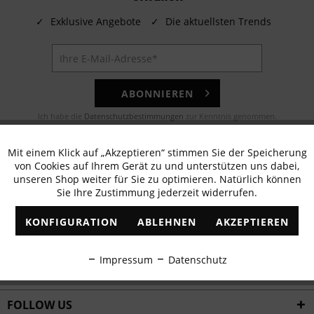
✓
Exklusive Angebote
✓
Die aktuellsten Trends
ABONNIEREN
Ich habe die
Datenschutzbestimmungen
zur Kenntnis genommen.
E-MAIL
Mit einem Klick auf „Akzeptieren“ stimmen Sie der Speicherung
Aktiv
Funktionale
von Cookies auf Ihrem Gerät zu und unterstützen uns dabei,
Noch Fragen? Unser Kundenservice hilft Ihnen gerne!
unseren Shop weiter für Sie zu optimieren. Natürlich können
Sie Ihre Zustimmung jederzeit widerrufen.
Inaktiv
Marketing
WHATSAPP
KONFIGURATION
ABLEHNEN
AKZEPTIEREN
Schreiben Sie eine Nachricht an:
Inaktiv
Tracking
Impressum
Datenschutz
WIR VERSENDEN MIT
Inaktiv
Personalisierung
FOLLOW US