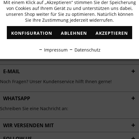
Mit einem Klick auf „Akzeptieren“ stimmen Sie der Speicherung
Aktiv
erhalten
Funktionale
von Cookies auf Ihrem Gerät zu und unterstützen uns dabei,
✓
Exklusive Angebote
✓
Die aktuellsten Trends
unseren Shop weiter für Sie zu optimieren. Natürlich können
Sie Ihre Zustimmung jederzeit widerrufen.
Inaktiv
Marketing
KONFIGURATION
ABLEHNEN
AKZEPTIEREN
Inaktiv
Tracking
ABONNIEREN
Impressum
Datenschutz
Ich habe die
Datenschutzbestimmungen
zur Kenntnis genommen.
Inaktiv
Personalisierung
E-MAIL
Inaktiv
Service
Noch Fragen? Unser Kundenservice hilft Ihnen gerne!
WHATSAPP
Schreiben Sie eine Nachricht an:
WIR VERSENDEN MIT
FOLLOW US