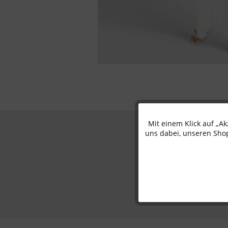
Mit einem Klick auf „A
Funktionale
uns dabei, unseren Shop
Marketing
Tracking
Personalisierung