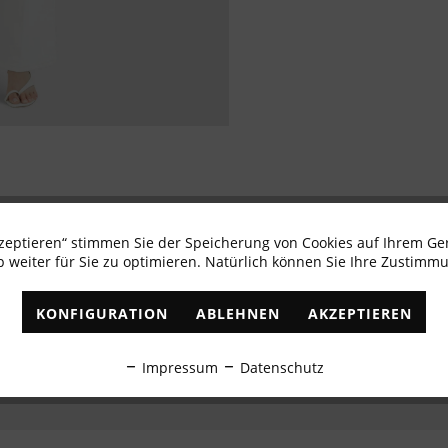
kzeptieren“ stimmen Sie der Speicherung von Cookies auf Ihrem Ge
Newsletter abonnieren & 10% - Gutschein erhalte
 weiter für Sie zu optimieren. Natürlich können Sie Ihre Zustimmu
✓
Exklusive Angebote
✓
Die aktuellsten Trends
KONFIGURATION
ABLEHNEN
AKZEPTIEREN
ABONNIEREN
Impressum
Datenschutz
Ich habe die
Datenschutzbestimmungen
zur Kenntnis genommen.