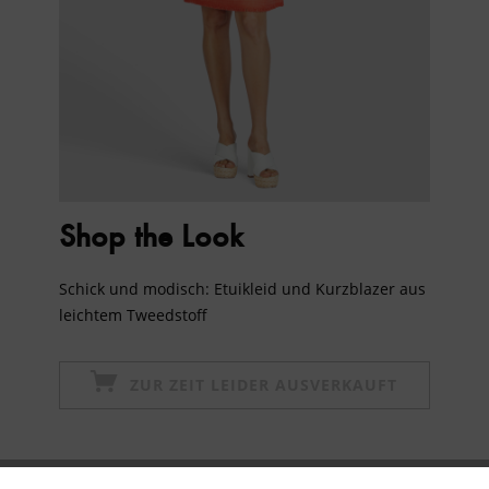
Shop the Look
Schick und modisch: Etuikleid und Kurzblazer aus
leichtem Tweedstoff
ZUR ZEIT LEIDER AUSVERKAUFT