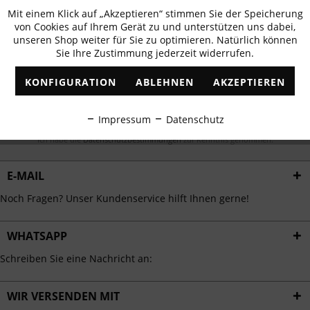
Newsletter abonnieren & 10% - Gutschein
Mit einem Klick auf „Akzeptieren“ stimmen Sie der Speicherung
Aktiv
Funktionale
erhalten
von Cookies auf Ihrem Gerät zu und unterstützen uns dabei,
unseren Shop weiter für Sie zu optimieren. Natürlich können
✓
Exklusive Angebote
✓
Die aktuellsten Trends
Sie Ihre Zustimmung jederzeit widerrufen.
Inaktiv
Marketing
KONFIGURATION
ABLEHNEN
AKZEPTIEREN
Inaktiv
Tracking
ABONNIEREN
Impressum
Datenschutz
Inaktiv
Ich habe die
Datenschutzbestimmungen
zur Kenntnis genommen.
Personalisierung
E-MAIL
Inaktiv
Service
Noch Fragen? Unser Kundenservice hilft Ihnen gerne!
WHATSAPP
Schreiben Sie eine Nachricht an:
WIR VERSENDEN MIT