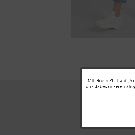
Mit einem Klick auf „A
Funktionale
uns dabei, unseren Shop
Marketing
Tracking