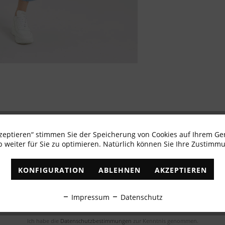
kzeptieren“ stimmen Sie der Speicherung von Cookies auf Ihrem Ge
 weiter für Sie zu optimieren. Natürlich können Sie Ihre Zustimmu
Newsletter abonnieren & 10% - Gutschein erhalte
KONFIGURATION
ABLEHNEN
AKZEPTIEREN
✓
Exklusive Angebote
✓
Die aktuellsten Trends
Impressum
Datenschutz
ABONNIEREN
Ich habe die
Datenschutzbestimmungen
zur Kenntnis genommen.