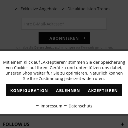
✓
Exklusive Angebote
✓
Die aktuellsten Trends
ABONNIEREN
Ich habe die
Datenschutzbestimmungen
zur Kenntnis genommen.
E-MAIL
Mit einem Klick auf „Akzeptieren“ stimmen Sie der Speicherung
Aktiv
Funktionale
von Cookies auf Ihrem Gerät zu und unterstützen uns dabei,
Noch Fragen? Unser Kundenservice hilft Ihnen gerne!
unseren Shop weiter für Sie zu optimieren. Natürlich können
Sie Ihre Zustimmung jederzeit widerrufen.
Inaktiv
Marketing
WHATSAPP
KONFIGURATION
ABLEHNEN
AKZEPTIEREN
Schreiben Sie eine Nachricht an:
Inaktiv
Tracking
Impressum
Datenschutz
WIR VERSENDEN MIT
Inaktiv
Personalisierung
FOLLOW US