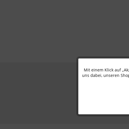
Mit einem Klick auf „A
Funktionale
uns dabei, unseren Shop
Marketing
Tracking
Personalisierung