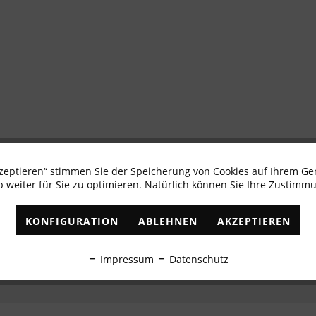
kzeptieren“ stimmen Sie der Speicherung von Cookies auf Ihrem Ge
Newsletter abonnieren & 10% - Gutschein erhalte
 weiter für Sie zu optimieren. Natürlich können Sie Ihre Zustimmu
✓
Exklusive Angebote
✓
Die aktuellsten Trends
KONFIGURATION
ABLEHNEN
AKZEPTIEREN
ABONNIEREN
Impressum
Datenschutz
Ich habe die
Datenschutzbestimmungen
zur Kenntnis genommen.