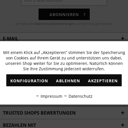
ABONNIEREN
Ich habe die
Datenschutzbestimmungen
zur Kenntnis genommen.
E-MAIL
Noch Fragen? Unser Kundenservice hilft Ihnen gerne!
Mit einem Klick auf „Akzeptieren“ stimmen Sie der Speicherung
Aktiv
Funktionale
von Cookies auf Ihrem Gerät zu und unterstützen uns dabei,
WHATSAPP
unseren Shop weiter für Sie zu optimieren. Natürlich können
Sie Ihre Zustimmung jederzeit widerrufen.
Inaktiv
Marketing
Schreiben Sie eine Nachricht an:
KONFIGURATION
ABLEHNEN
AKZEPTIEREN
Inaktiv
Tracking
WIR VERSENDEN MIT
Impressum
Datenschutz
FOLLOW US
Inaktiv
Personalisierung
TRUSTED SHOPS BEWERTUNGEN
Inaktiv
Service
BEZAHLEN MIT