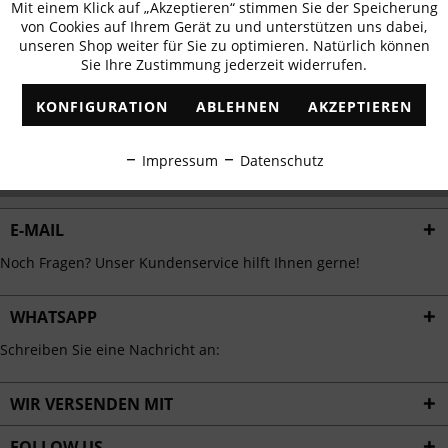
Mit einem Klick auf „Akzeptieren“ stimmen Sie der Speicherung
Aktiv
erhalten
Funktionale
von Cookies auf Ihrem Gerät zu und unterstützen uns dabei,
✓
Exklusive Angebote
✓
Die aktuellsten Trends
unseren Shop weiter für Sie zu optimieren. Natürlich können
Sie Ihre Zustimmung jederzeit widerrufen.
Inaktiv
Marketing
KONFIGURATION
ABLEHNEN
AKZEPTIEREN
Inaktiv
Tracking
ABONNIEREN
Impressum
Datenschutz
Ich habe die
Datenschutzbestimmungen
zur Kenntnis genommen.
Inaktiv
Personalisierung
E-MAIL
Inaktiv
Service
Noch Fragen? Unser Kundenservice hilft Ihnen gerne!
WHATSAPP
Schreiben Sie eine Nachricht an:
WIR VERSENDEN MIT
FOLLOW US