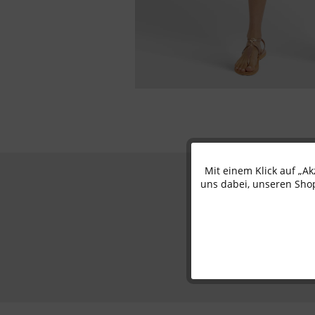
Mit einem Klick auf „A
Funktionale
uns dabei, unseren Shop
Marketing
Tracking
Personalisierung