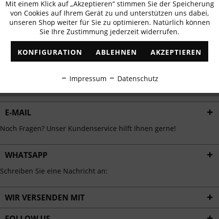
Mit einem Klick auf „Akzeptieren“ stimmen Sie der Speicherung
Aktiv
erhalten
Funktionale
von Cookies auf Ihrem Gerät zu und unterstützen uns dabei,
✓
Exklusive Angebote
✓
Die aktuellsten Trends
unseren Shop weiter für Sie zu optimieren. Natürlich können
Sie Ihre Zustimmung jederzeit widerrufen.
Inaktiv
Marketing
KONFIGURATION
ABLEHNEN
AKZEPTIEREN
Inaktiv
Tracking
ABONNIEREN
Impressum
Datenschutz
Ich habe die
Datenschutzbestimmungen
zur Kenntnis genommen.
Inaktiv
Personalisierung
E-MAIL
Inaktiv
Service
Noch Fragen? Unser Kundenservice hilft Ihnen gerne!
WHATSAPP
Schreiben Sie eine Nachricht an:
WIR VERSENDEN MIT
FOLLOW US