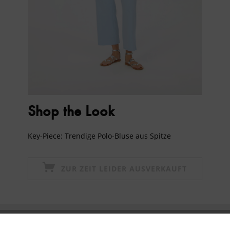
Shop the Look
Key-Piece:
Trendige
Polo-Bluse aus Spitze
ZUR ZEIT LEIDER AUSVERKAUFT
Newsletter abonnieren & 10% - Gutschein