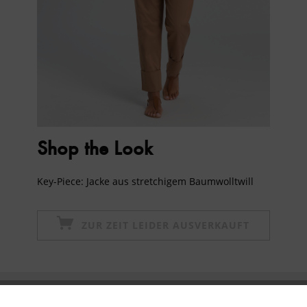
Shop the Look
Key-Piece: Jacke aus stretchigem Baumwolltwill
ZUR ZEIT LEIDER AUSVERKAUFT
Newsletter abonnieren & 10% - Gutschein