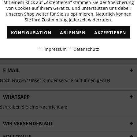
Mit einem Klick auf „Akzeptieren“ stimmen Sie der Speicherung
Aktiv
erhalten
Funktionale
von Cookies auf Ihrem Gerät zu und unterstützen uns dabei,
✓
Exklusive Angebote
✓
Die aktuellsten Trends
unseren Shop weiter für Sie zu optimieren. Natürlich können
Sie Ihre Zustimmung jederzeit widerrufen.
Inaktiv
Marketing
KONFIGURATION
ABLEHNEN
AKZEPTIEREN
Inaktiv
Tracking
ABONNIEREN
Impressum
Datenschutz
Ich habe die
Datenschutzbestimmungen
zur Kenntnis genommen.
Inaktiv
Personalisierung
E-MAIL
Inaktiv
Service
Noch Fragen? Unser Kundenservice hilft Ihnen gerne!
WHATSAPP
Schreiben Sie eine Nachricht an:
WIR VERSENDEN MIT
FOLLOW US