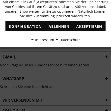
Mit einem Klick auf „Akzeptieren“ stimmen Sie der Speicherung
Aktiv
erhalten
Funktionale
von Cookies auf Ihrem Gerät zu und unterstützen uns dabei,
✓
Exklusive Angebote
✓
Die aktuellsten Trends
unseren Shop weiter für Sie zu optimieren. Natürlich können
Sie Ihre Zustimmung jederzeit widerrufen.
Inaktiv
Marketing
KONFIGURATION
ABLEHNEN
AKZEPTIEREN
Inaktiv
Tracking
ABONNIEREN
Impressum
Datenschutz
Ich habe die
Datenschutzbestimmungen
zur Kenntnis genommen.
Inaktiv
Personalisierung
E-MAIL
Inaktiv
Service
Noch Fragen? Unser Kundenservice hilft Ihnen gerne!
WHATSAPP
Schreiben Sie eine Nachricht an:
WIR VERSENDEN MIT
FOLLOW US