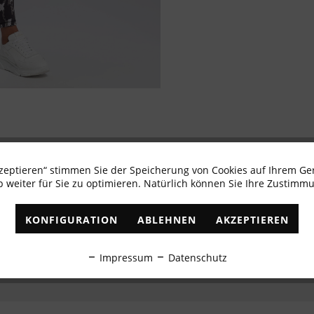
kzeptieren“ stimmen Sie der Speicherung von Cookies auf Ihrem Ge
Newsletter abonnieren & 10% - Gutschein erhalte
 weiter für Sie zu optimieren. Natürlich können Sie Ihre Zustimmu
✓
Exklusive Angebote
✓
Die aktuellsten Trends
KONFIGURATION
ABLEHNEN
AKZEPTIEREN
ABONNIEREN
Impressum
Datenschutz
Ich habe die
Datenschutzbestimmungen
zur Kenntnis genommen.