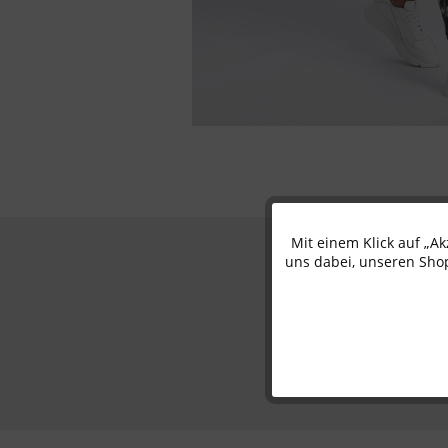
Mit einem Klick auf „A
Funktionale
uns dabei, unseren Shop
Marketing
Tracking
Personalisierung