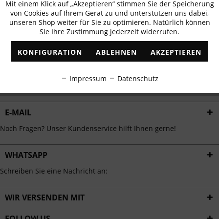
Mit einem Klick auf „Akzeptieren“ stimmen Sie der Speicherung
Aktiv
erhalten
Funktionale
von Cookies auf Ihrem Gerät zu und unterstützen uns dabei,
✓
Exklusive Angebote
✓
Die aktuellsten Trends
unseren Shop weiter für Sie zu optimieren. Natürlich können
Sie Ihre Zustimmung jederzeit widerrufen.
Inaktiv
Marketing
KONFIGURATION
ABLEHNEN
AKZEPTIEREN
Inaktiv
Tracking
ABONNIEREN
Impressum
Datenschutz
Ich habe die
Datenschutzbestimmungen
zur Kenntnis genommen.
Inaktiv
Personalisierung
E-MAIL
Inaktiv
Service
Noch Fragen? Unser Kundenservice hilft Ihnen gerne!
WHATSAPP
Schreiben Sie eine Nachricht an:
WIR VERSENDEN MIT
FOLLOW US