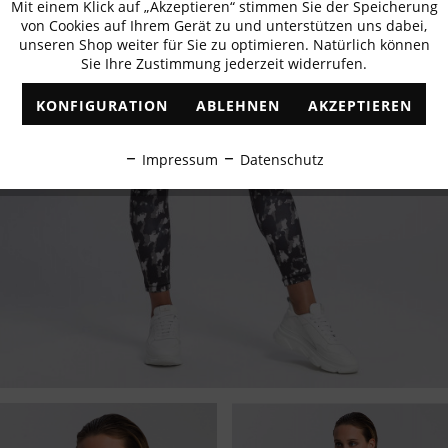
Mit einem Klick auf „Akzeptieren“ stimmen Sie der Speicherung
Aktiv
Funktionale
von Cookies auf Ihrem Gerät zu und unterstützen uns dabei,
unseren Shop weiter für Sie zu optimieren. Natürlich können
Sie Ihre Zustimmung jederzeit widerrufen.
Inaktiv
Marketing
KONFIGURATION
ABLEHNEN
AKZEPTIEREN
Inaktiv
Tracking
Impressum
Datenschutz
Inaktiv
Personalisierung
Inaktiv
Service